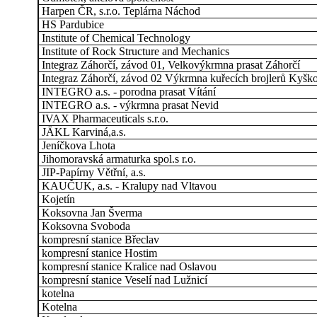
Harpen ČR, s.r.o. Teplárna Náchod
HS Pardubice
Institute of Chemical Technology
Institute of Rock Structure and Mechanics
Integraz Záhorčí, závod 01, Velkovýkrmna prasat Záhorčí
Integraz Záhorčí, závod 02 Výkrmna kuřecích brojlerů Kyšk
INTEGRO a.s. - porodna prasat Vítání
INTEGRO a.s. - výkrmna prasat Nevid
IVAX Pharmaceuticals s.r.o.
JÄKL Karviná,a.s.
Jeníčkova Lhota
Jihomoravská armaturka spol.s r.o.
JIP-Papírny Větřní, a.s.
KAUČUK, a.s. - Kralupy nad Vltavou
Kojetín
Koksovna Jan Šverma
Koksovna Svoboda
kompresní stanice Břeclav
kompresní stanice Hostim
kompresní stanice Kralice nad Oslavou
kompresní stanice Veselí nad Lužnicí
kotelna
Kotelna