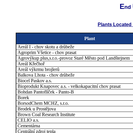
E
nd
Plants Located 
Plant
Aerál I - chov skotu a drůbeže
Agroprim Všetice - chov prasat
Agrovýkup plus,s.r.o.-provoz Staré Město pod Landštejnem
Areál Křečhoř
Areál výkrmu brojlerů
Balkova Lhota - chov drůbeže
Biocel Paskov a.s.
Bioprodukt Knapovec a.s. - velkokapacitní chov prasat
Bohdan Pantoflíček - Panto-B
Borek
BorsodChem MCHZ, s.r.o.
Brodek u Prostějova
Brown Coal Research Institute
CELIO a.s.
Cementárna
Centrální zdroj tepla