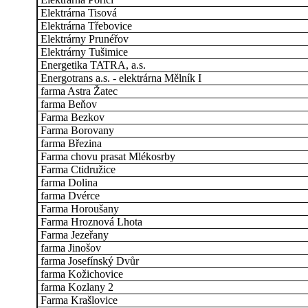
Elektrárna Tisová
Elektrárna Třebovice
Elektrárny Prunéřov
Elektrárny Tušimice
Energetika TATRA, a.s.
Energotrans a.s. - elektrárna Mělník I
farma Astra Žatec
farma Beňov
Farma Bezkov
Farma Borovany
farma Březina
Farma chovu prasat Mlékosrby
Farma Ctidružice
farma Dolina
farma Dvérce
Farma Horoušany
Farma Hroznová Lhota
Farma Jezeřany
farma Jinošov
farma Josefínský Dvůr
farma Kožichovice
farma Kozlany 2
Farma Krašlovice