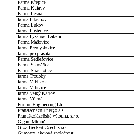
Farma Křepice
Farma Kujavy
Farma Lesná
farma Libichov
Farma Lukov
farma Luštěnice
farma Lysá nad Labem
Farma Mašovice
farma Přemyslovice
farma pro prasata
Farma Sedlešovice
Farma Staměřice
Farma Strachotice
farma Troubky
farma Valdíkov
farma Valovice
farma Velký Karlov
farma Větrná
Fortum Engineering Ltd.
Franstschach Energo a.s.
Františkolázeňská výtopna, s.r.o.
Gigant Mimoň
Groz-Beckert Czech s.r.o.
Gumotex, akciová společnost