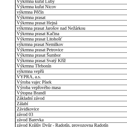
Výkrmna kuřat Luby
Výkrmna kuřat Nicov
výkrmna Pěčín
Výkrmna prasat
Výkrmna prasat Hejná
výkrmna prasat Jarošov nad Nežárkou
Výkrmna prasat Kačina
Výkrmna prasat Litohošť
výkrmna prasat Nemilkov
Výkrmna prasat Petrovice
Výkrmna prasat Šumbor
Výkrmna prasat Svatý Kříž
Výkrmna Třebonín
výkrmna vepřů
VYPRA, a.s.
Výroba vajec Písek
Výroba vepřového masa
Výtopna Brandl
Základní závod
Zálabí
Závidkovice
závod 03
závod Barevka
závod Králův Dvůr - Radotín, provozovna Radotín