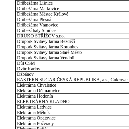
Drůbežárna Lišnice
Drůbežárna Markovice
Drůbežárna Městec Králové
Drůbežárna Plesná
Drůbežárna Vranovice
Drůbeží haly Smiřice
DRUKO STŘÍŽOV s.r.o.
Drupork Svitavy farma Bezděčí
Drupork Svitavy farma Korouhev
Drupork Svitavy farma Staré Město
Drupork Svitavy farma Vendolí
Důl ČSM
Dvůr Karlov
Džbánov
EASTERN SUGAR ČESKÁ REPUBLIKA, a.s., Cukrovar H
Elektrárna Chvaletice
Elektrárna Dětmarovice
Elektrárna Hodonín
ELEKTRÁRNA KLADNO
Elektrárna Ledvice
Elektrárna Mělník
Elektrárna Opatovice
Elektrárna Počerady
Elektrárna Poříčí