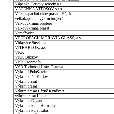
Vápenka Čertovy schody a.s.
VÁPENKA VITOŠOV s.r.o.
Velkokapacitní chov prasat - Hájek
velkokapacitní výkrm brojlerů
Velkovýkrmna brojlerů
Velkovýkrmna prasat
Vernéřovice
VETROPACK MORAVIA GLASS, a.s.
Vítkovice Steel,a.s.
VITRABLOK, a.s.
VKK
VKK Blízkov
VKK Dobronín
VSB Technical Univ. Ostrava
Výkrm I Poběžovice
Výkrm kuřat Karlov
Výkrm prasat
Výkrm prasat
Výkrm prasat Lázně Kynžvart
výkrm prasat Lhota
Výkrmna Gigant
Výkrmna kuřat Hornatky
Výkrmna kuřat Libiš