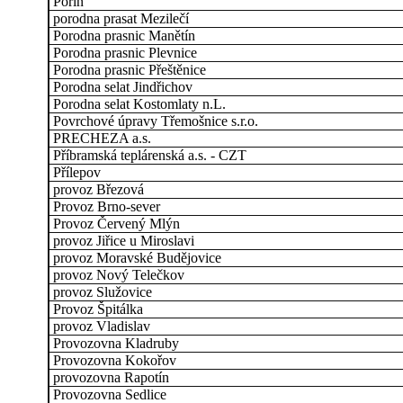
Pořín
porodna prasat Mezilečí
Porodna prasnic Manětín
Porodna prasnic Plevnice
Porodna prasnic Přeštěnice
Porodna selat Jindřichov
Porodna selat Kostomlaty n.L.
Povrchové úpravy Třemošnice s.r.o.
PRECHEZA a.s.
Příbramská teplárenská a.s. - CZT
Přílepov
provoz Březová
Provoz Brno-sever
Provoz Červený Mlýn
provoz Jiřice u Miroslavi
provoz Moravské Budějovice
provoz Nový Telečkov
provoz Služovice
Provoz Špitálka
provoz Vladislav
Provozovna Kladruby
Provozovna Kokořov
provozovna Rapotín
Provozovna Sedlice