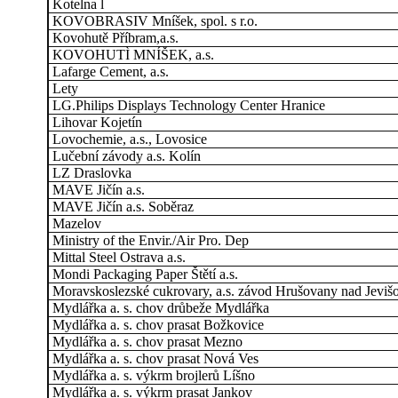
Kotelna l
KOVOBRASIV Mníšek, spol. s r.o.
Kovohutě Příbram,a.s.
KOVOHUTÌ MNÍŠEK, a.s.
Lafarge Cement, a.s.
Lety
LG.Philips Displays Technology Center Hranice
Lihovar Kojetín
Lovochemie, a.s., Lovosice
Lučební závody a.s. Kolín
LZ Draslovka
MAVE Jičín a.s.
MAVE Jičín a.s. Soběraz
Mazelov
Ministry of the Envir./Air Pro. Dep
Mittal Steel Ostrava a.s.
Mondi Packaging Paper Štětí a.s.
Moravskoslezské cukrovary, a.s. závod Hrušovany nad Jeviš
Mydlářka a. s. chov drůbeže Mydlářka
Mydlářka a. s. chov prasat Božkovice
Mydlářka a. s. chov prasat Mezno
Mydlářka a. s. chov prasat Nová Ves
Mydlářka a. s. výkrm brojlerů Líšno
Mydlářka a. s. výkrm prasat Jankov