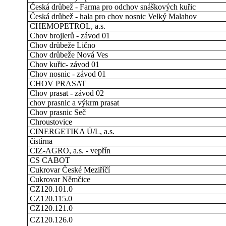
Česká drůbež - Farma pro odchov snáškových kuřic
Česká drůbež - hala pro chov nosnic Velký Malahov
CHEMOPETROL, a.s.
Chov brojlerů - závod 01
Chov drůbeže Lično
Chov drůbeže Nová Ves
Chov kuřic- závod 01
Chov nosnic - závod 01
CHOV PRASAT
Chov prasat - závod 02
chov prasnic a výkrm prasat
Chov prasnic Seč
Chroustovice
CINERGETIKA Ú/L, a.s.
čistírna
CIZ-AGRO, a.s. - vepřín
CS CABOT
Cukrovar České Meziříčí
Cukrovar Němčice
CZ120.101.0
CZ120.115.0
CZ120.121.0
CZ120.126.0