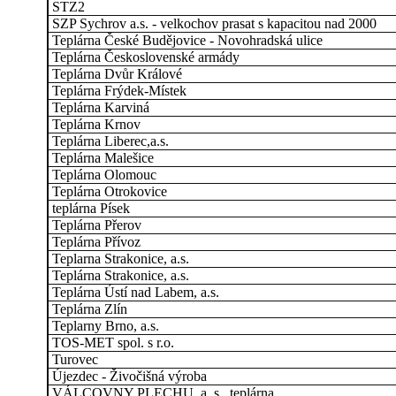
STZ2
SZP Sychrov a.s. - velkochov prasat s kapacitou nad 2000
Teplárna České Budějovice - Novohradská ulice
Teplárna Československé armády
Teplárna Dvůr Králové
Teplárna Frýdek-Místek
Teplárna Karviná
Teplárna Krnov
Teplárna Liberec,a.s.
Teplárna Malešice
Teplárna Olomouc
Teplárna Otrokovice
teplárna Písek
Teplárna Přerov
Teplárna Přívoz
Teplarna Strakonice, a.s.
Teplárna Strakonice, a.s.
Teplárna Ústí nad Labem, a.s.
Teplárna Zlín
Teplarny Brno, a.s.
TOS-MET spol. s r.o.
Turovec
Újezdec - Živočišná výroba
VÁLCOVNY PLECHU, a. s., teplárna