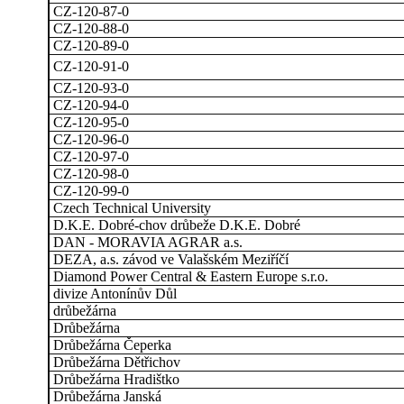
CZ-120-87-0
CZ-120-88-0
CZ-120-89-0
CZ-120-91-0
CZ-120-93-0
CZ-120-94-0
CZ-120-95-0
CZ-120-96-0
CZ-120-97-0
CZ-120-98-0
CZ-120-99-0
Czech Technical University
D.K.E. Dobré-chov drůbeže D.K.E. Dobré
DAN - MORAVIA AGRAR a.s.
DEZA, a.s. závod ve Valašském Meziříčí
Diamond Power Central & Eastern Europe s.r.o.
divize Antonínův Důl
drůbežárna
Drůbežárna
Drůbežárna Čeperka
Drůbežárna Dětřichov
Drůbežárna Hradištko
Drůbežárna Janská