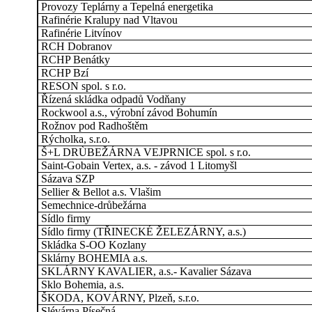
Provozy Teplárny a Tepelná energetika
Rafinérie Kralupy nad Vltavou
Rafinérie Litvínov
RCH Dobranov
RCHP Benátky
RCHP Bzí
RESON spol. s r.o.
Řízená skládka odpadů Vodňany
Rockwool a.s., výrobní závod Bohumín
Rožnov pod Radhoštěm
Rýcholka, s.r.o.
Š+L DRÙBEŽÁRNA VEJPRNICE spol. s r.o.
Saint-Gobain Vertex, a.s. - závod 1 Litomyšl
Sázava SZP
Sellier & Bellot a.s. Vlašim
Semechnice-drůbežárna
Sídlo firmy
Sídlo firmy (TŘINECKÉ ŽELEZÁRNY, a.s.)
Skládka S-OO Kozlany
Sklárny BOHEMIA a.s.
SKLÁRNY KAVALIER, a.s.- Kavalier Sázava
Sklo Bohemia, a.s.
ŠKODA, KOVÁRNY, Plzeň, s.r.o.
Slévárna Písečná