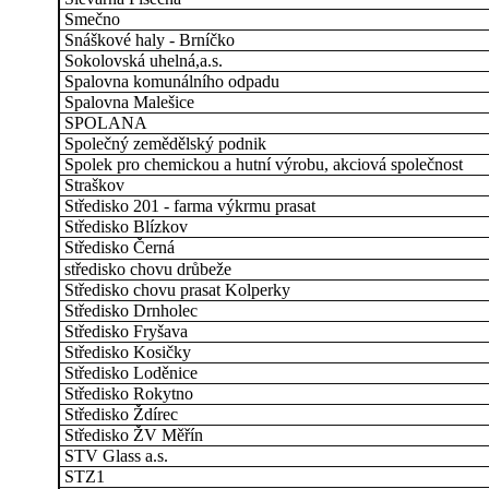
Smečno
Snáškové haly - Brníčko
Sokolovská uhelná,a.s.
Spalovna komunálního odpadu
Spalovna Malešice
SPOLANA
Společný zemědělský podnik
Spolek pro chemickou a hutní výrobu, akciová společnost
Straškov
Středisko 201 - farma výkrmu prasat
Středisko Blízkov
Středisko Černá
středisko chovu drůbeže
Středisko chovu prasat Kolperky
Středisko Drnholec
Středisko Fryšava
Středisko Kosičky
Středisko Loděnice
Středisko Rokytno
Středisko Ždírec
Středisko ŽV Měřín
STV Glass a.s.
STZ1