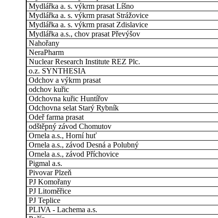
Mydlářka a. s. výkrm prasat Líšno
Mydlářka a. s. výkrm prasat Strážovice
Mydlářka a. s. výkrm prasat Zdislavice
Mydlářka a.s., chov prasat Převýšov
Nahořany
NeraPharm
Nuclear Research Institute REZ Plc.
o.z. SYNTHESIA
Odchov a výkrm prasat
odchov kuřic
Odchovna kuřic Huntířov
Odchovna selat Starý Rybník
Odeř farma prasat
odštěpný závod Chomutov
Ornela a.s., Horní huť
Ornela a.s., závod Desná a Polubný
Ornela a.s., závod Příchovice
Pigmal a.s.
Pivovar Plzeň
PJ Komořany
PJ Litoměřice
PJ Teplice
PLIVA - Lachema a.s.