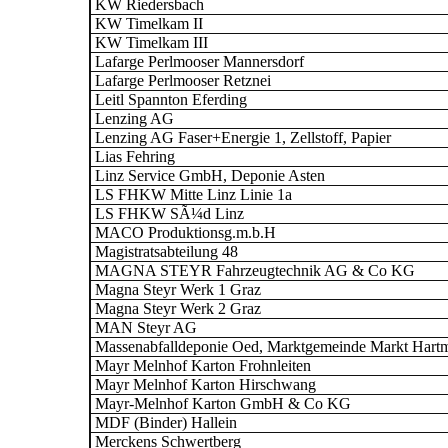
KW Riedersbach
KW Timelkam II
KW Timelkam III
Lafarge Perlmooser Mannersdorf
Lafarge Perlmooser Retznei
Leitl Spannton Eferding
Lenzing AG
Lenzing AG Faser+Energie 1, Zellstoff, Papier
Lias Fehring
Linz Service GmbH, Deponie Asten
LS FHKW Mitte Linz Linie 1a
LS FHKW SÃ¼d Linz
MACO Produktionsg.m.b.H
Magistratsabteilung 48
MAGNA STEYR Fahrzeugtechnik AG & Co KG
Magna Steyr Werk 1 Graz
Magna Steyr Werk 2 Graz
MAN Steyr AG
Massenabfalldeponie Oed, Marktgemeinde Markt Hart
Mayr Melnhof Karton Frohnleiten
Mayr Melnhof Karton Hirschwang
Mayr-Melnhof Karton GmbH & Co KG
MDF (Binder) Hallein
Merckens Schwertberg