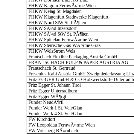
FHKW Kagran FernwÃ¤rme Wien
FHKW Kelag St. Magdalen
FHKW Klagenfurt Stadtwerke Klagenfurt
FHKW Nord StW St. PÃ¶lten
FHKW SÃ¼d Inzersdorf
FHKW SÃ¼d StW St. PÃ¶lten
FHKW Spittelau FernwÃ¤rme Wien
FHKW Steirische Gas-WÃ¤rme Graz
FHKW WelsStrom Wels
Frantschach Flexible Packaging Austria GmbH
FRANTSCHACH PULP & PAPER AUSTRIA AG
Frantschach St. Gertraud
Fresenius Kabi Austria GmbH Zweigniederlassung Lin
Fritz EGGER GmbH & CO Holzwerkstoffe Unterradlb
Fritz Egger St. Johann Tirol
Fritz Egger Unterradlberg
Fritz Egger WÃ¶rgl
Funder NeudÃ¶rfl
Funder Werk 1 St. Veit/Glan
Funder Werk 4 St. Veit/Glan
FW Kirchdorf
FW Leopoldau FernwÃ¤rme Wien
FW Voitsberg BÃ¤rnbach