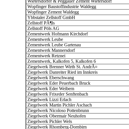
Wietersdorfer & Peggauer Zement Wietersdorf
Wopfinger Baustoffindustrie Waldegg
Wopfinger Zement Waldegg
Ybbstaler Zellstoff GmbH
Zellstoff PÃ¶ls
Zellstoff Pöls AG
Zementwerk Hofmann Kirchdorf
Zementwerk Leube
Zementwerk Leube Gartenau
Zementwerk Mannersdorf
Zementwerk Retznei
Zementwerk, Kalkofen 5, Kalkofen 6
Ziegelwerk Brenner Wirth St. AndrÃ¤
Ziegelwerk Danreiter Ried im Innkreis
Ziegelwerk Eberschwang
Ziegelwerk Eder Peuerbach Bruck
Ziegelwerk Eder Weibern
Ziegelwerk Frixeder Senftenbach
Ziegelwerk Lizzi Erlach
Ziegelwerk Martin Pichler Aschach
Ziegelwerk Nicoloso Pottenbrunn
Ziegelwerk Obermair Neuhofen
Ziegelwerk Pichler Wels
Ziegelwerk Rhomberg-Dornbirn