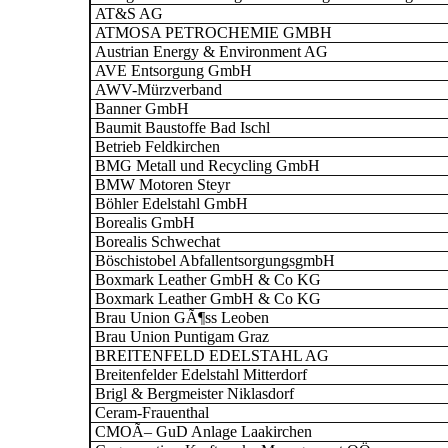
AT&S AG
ATMOSA PETROCHEMIE GMBH
Austrian Energy & Environment AG
AVE Entsorgung GmbH
AWV-Mürzverband
Banner GmbH
Baumit Baustoffe Bad Ischl
Betrieb Feldkirchen
BMG Metall und Recycling GmbH
BMW Motoren Steyr
Böhler Edelstahl GmbH
Borealis GmbH
Borealis Schwechat
Böschistobel AbfallentsorgungsgmbH
Boxmark Leather GmbH & Co KG
Boxmark Leather GmbH & Co KG
Brau Union GÃ¶ss Leoben
Brau Union Puntigam Graz
BREITENFELD EDELSTAHL AG
Breitenfelder Edelstahl Mitterdorf
Brigl & Bergmeister Niklasdorf
Ceram-Frauenthal
CMOÃ– GuD Anlage Laakirchen