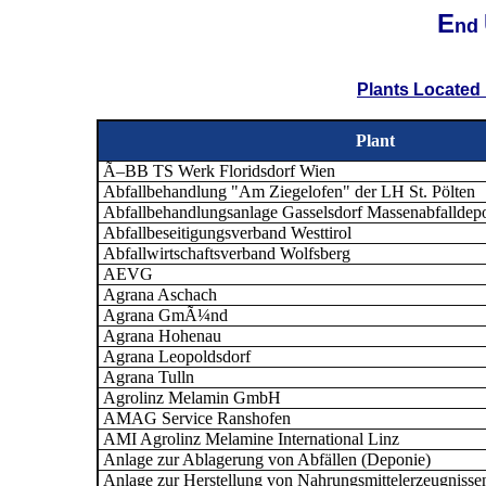
E
nd
Plants Located 
Plant
Ã–BB TS Werk Floridsdorf Wien
Abfallbehandlung "Am Ziegelofen" der LH St. Pölten
Abfallbehandlungsanlage Gasselsdorf Massenabfalldep
Abfallbeseitigungsverband Westtirol
Abfallwirtschaftsverband Wolfsberg
AEVG
Agrana Aschach
Agrana GmÃ¼nd
Agrana Hohenau
Agrana Leopoldsdorf
Agrana Tulln
Agrolinz Melamin GmbH
AMAG Service Ranshofen
AMI Agrolinz Melamine International Linz
Anlage zur Ablagerung von Abfällen (Deponie)
Anlage zur Herstellung von Nahrungsmittelerzeugnissen