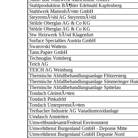
Stahlproduktion BÃ¶hler Edelstahl Kapfenberg
Stahlwerk MarienhÃ¼tte GmbH
SteyrermÃ¼hl AG SteyrermÃ¼hl
Stölzle Oberglas AG & Co KG
Stölzle Oberglas AG & Co KG
Stw Heizwerk SÃ¼d Klagenfurt
Surface Specialties Austria GmbH
Swarovski Wattens
Tann.Papier GmbH
Technoglas Voitsberg
Teich AG
TEICH AG Weinburg
Thermische Abfallbehandlungsanlage Flötzersteig
Thermische Abfallbehandlungsanlage Simmeringer Hai
Thermische Abfallbehandlungsanlage Spittelau
Tondach GleinstÃ¤tten
Tondach Pinkafeld
Tondach UnterpremstÃ¤tten
Treibacher Industrie AG Vanadiumoxidanlage
Umdasch Amstetten
Umweltbundesamt/Federal Environment
Umweltdienst Burgenland GmbH - Deponie Mitte
Umweltdienst Burgenland GmbH Deponie Nord