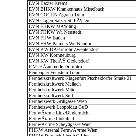
EVN Baxter Krems
EVN BHKW Krankenhaus Mistelbach
EVN COGEN Agrana Tulln
EVN Cogen Salzer St. PÃ¶lten
EVN FHKW MÃ¶dling
EVN FHKW Wr. Neustadt
EVN FHW Baden
EVN FHW Palmers Wr. Neudorf
EVN KW DÃ¼rnrohr Zwentendorf
EVN KW Kornneuburg
EVN KW TheiÃŸ Gedersdorf
F.M. HÃ¤mmerle Dornbirn
Feinpapier Feurstein Traun
Fernheizkraftwerk Klagenfurt Pischeldorfer Straße 21
Fernheizkraftwerk Mellach
Fernheizkraftwerk Mitte
Fernheizkraftwerk Süd
Fernheizwerk Grillgasse Wien
Fernheizwerk Leopoldau GuD
FernwÃ¤rme Linz/Bindermichl
FernwÃ¤rme Pinkafeld
FernwÃ¤rme Scheydgasse Wien
FHKW Arsenal FernwÃ¤rme Wien
FHKW Dornach Linz AG Linz