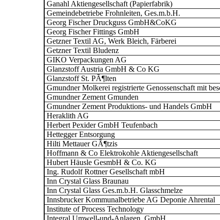
Ganahl Aktiengesellschaft (Papierfabrik)
Gemeindebetriebe Frohnleiten, Ges.m.b.H.
Georg Fischer Druckguss GmbH&CoKG
Georg Fischer Fittings GmbH
Getzner Textil AG, Werk Bleich, Färberei
Getzner Textil Bludenz
GIKO Verpackungen AG
Glanzstoff Austria GmbH & Co KG
Glanzstoff St. PÃ¶lten
Gmundner Molkerei registrierte Genossenschaft mit bes
Gmundner Zement Gmunden
Gmundner Zement Produktions- und Handels GmbH
Heraklith AG
Herbert Pexider GmbH Teufenbach
Hettegger Entsorgung
Hilti Mettauer GÃ¶tzis
Hoffmann & Co Elektrokohle Aktiengesellschaft
Hubert Häusle GesmbH & Co. KG
Ing. Rudolf Rottner Gesellschaft mbH
Inn Crystal Glass Braunau
Inn Crystal Glass Ges.m.b.H. Glasschmelze
Innsbrucker Kommunalbetriebe AG Deponie Ahrental
Institute of Process Technology
Integral Umwell-und-Anlagen. GmbH