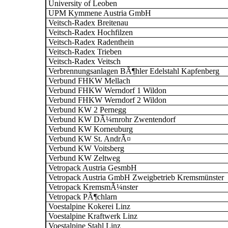
University of Leoben
UPM Kymmene Austria GmbH
Veitsch-Radex Breitenau
Veitsch-Radex Hochfilzen
Veitsch-Radex Radenthein
Veitsch-Radex Trieben
Veitsch-Radex Veitsch
Verbrennungsanlagen BÃ¶hler Edelstahl Kapfenberg
Verbund FHKW Mellach
Verbund FHKW Werndorf 1 Wildon
Verbund FHKW Werndorf 2 Wildon
Verbund KW 2 Pernegg
Verbund KW DÃ¼rnrohr Zwentendorf
Verbund KW Korneuburg
Verbund KW St. AndrÃ¤
Verbund KW Voitsberg
Verbund KW Zeltweg
Vetropack Austria GesmbH
Vetropack Austria GmbH Zweigbetrieb Kremsmünster
Vetropack KremsmÃ¼nster
Vetropack PÃ¶chlarn
Voestalpine Kokerei Linz
Voestalpine Kraftwerk Linz
Voestalpine Stahl Linz