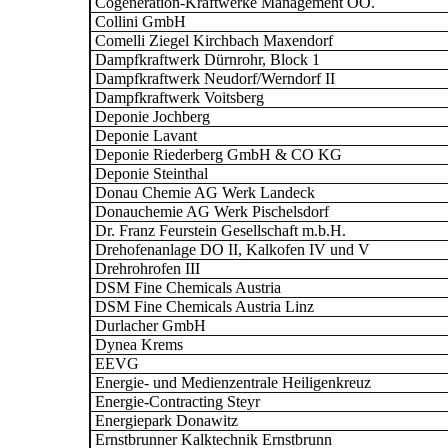
Cogeneration-Kraftwerke Management OÖ.
Collini GmbH
Comelli Ziegel Kirchbach Maxendorf
Dampfkraftwerk Dürnrohr, Block 1
Dampfkraftwerk Neudorf/Werndorf II
Dampfkraftwerk Voitsberg
Deponie Jochberg
Deponie Lavant
Deponie Riederberg GmbH & CO KG
Deponie Steinthal
Donau Chemie AG Werk Landeck
Donauchemie AG Werk Pischelsdorf
Dr. Franz Feurstein Gesellschaft m.b.H.
Drehofenanlage DO II, Kalkofen IV und V
Drehrohrofen III
DSM Fine Chemicals Austria
DSM Fine Chemicals Austria Linz
Durlacher GmbH
Dynea Krems
EEVG
Energie- und Medienzentrale Heiligenkreuz
Energie-Contracting Steyr
Energiepark Donawitz
Ernstbrunner Kalktechnik Ernstbrunn