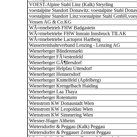
VOEST-Alpine Stahl Linz (Kalk) Steyrling
voestalpine Standort Donawitz: voestalpine Stahl Do
voestalpine Standort Linz:voestalpine Stahl GmbH,voes
Vossen AG & Co.KG
WÃ¤rmebetrieb FHW Badgastein
WÃ¤rmebetriebe FHW Innrain Innsbruck TILAK
WÃ¤rmebetriebe Lactoprot Hartberg
Wasserreinhalteverband Lenzing - Lenzing AG
Wienerberger Blindenmarkt
Wienerberger FÃ¼rstenfeld
Wienerberger GÃ¶llersdorf
Wienerberger Helpfau Uttendorf
Wienerberger Hennersdorf
Wienerberger Knittelfeld (Apfelberg)
Wienerberger Krengelbach Haiding
Wienerberger Laa Thaya
Wienerberger Rotenturm
Wienstrom KW Donaustadt Wien
Wienstrom KW Leopoldau Wien
Wienstrom KW Simmering Wien
Wiesner-Hager Altheim
Wietersdorfer & Peggau (Kalk) Peggau
Wietersdorfer & Peggauer Zement Peggau