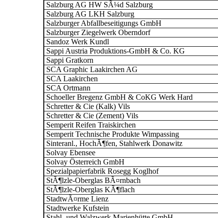
Salzburg AG HW SÃ¼d Salzburg
Salzburg AG LKH Salzburg
Salzburger Abfallbeseitigungs GmbH
Salzburger Ziegelwerk Oberndorf
Sandoz Werk Kundl
Sappi Austria Produktions-GmbH & Co. KG
Sappi Gratkorn
SCA Graphic Laakirchen AG
SCA Laakirchen
SCA Ortmann
Schoeller Bregenz GmbH & CoKG Werk Hard
Schretter & Cie (Kalk) Vils
Schretter & Cie (Zement) Vils
Semperit Reifen Traiskirchen
Semperit Technische Produkte Wimpassing
Sinteranl., HochÃ¶fen, Stahlwerk Donawitz
Solvay Ebensee
Solvay Österreich GmbH
Spezialpapierfabrik Rosegg Koglhof
StÃ¶lzle-Oberglas BÃ¤rnbach
StÃ¶lzle-Oberglas KÃ¶flach
StadtwÃ¤rme Lienz
Stadtwerke Kufstein
Stahl- und Walzwerk Marienhütte GmbH