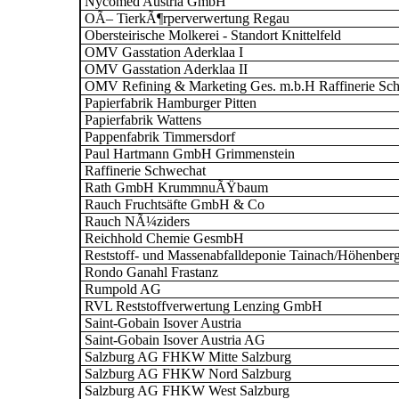
Nycomed Austria GmbH
OÃ– TierkÃ¶rperverwertung Regau
Obersteirische Molkerei - Standort Knittelfeld
OMV Gasstation Aderklaa I
OMV Gasstation Aderklaa II
OMV Refining & Marketing Ges. m.b.H Raffinerie Sc
Papierfabrik Hamburger Pitten
Papierfabrik Wattens
Pappenfabrik Timmersdorf
Paul Hartmann GmbH Grimmenstein
Raffinerie Schwechat
Rath GmbH KrummnuÃŸbaum
Rauch Fruchtsäfte GmbH & Co
Rauch NÃ¼ziders
Reichhold Chemie GesmbH
Reststoff- und Massenabfalldeponie Tainach/Höhenber
Rondo Ganahl Frastanz
Rumpold AG
RVL Reststoffverwertung Lenzing GmbH
Saint-Gobain Isover Austria
Saint-Gobain Isover Austria AG
Salzburg AG FHKW Mitte Salzburg
Salzburg AG FHKW Nord Salzburg
Salzburg AG FHKW West Salzburg